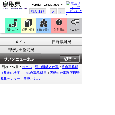
こ
の
ペ
読み上げ
大
元
ー
ジ
を
翻
訳
県外の方へ
分野で探す
組織で探す
防災 緊急
メニュー
す
る
メイン
日野振興局
日野県土整備局
現在の位置：
ホーム
県の組織と仕事
総合事務所
（共通の機関）
総合事務所等
西部総合事務所日野
振興センター
日野ごよみ