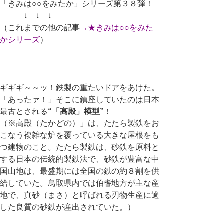
「きみは○○をみたか」シリーズ第３８弾！
↓ ↓ ↓
（これまでの他の記事
→★きみは○○をみた
かシリーズ
）
ギギギ～～ッ！鉄製の重たいドアをあけた。
「あったァ！」そこに鎮座していたのは日本
最古とされる
“「高殿」模型”
！
（※高殿（たかどの）」は、たたら製鉄をお
こなう複雑な炉を覆っている大きな屋根をも
つ建物のこと。たたら製鉄は、砂鉄を原料と
する日本の伝統的製鉄法で、砂鉄が豊富な中
国山地は、最盛期には全国の鉄の約８割を供
給していた。鳥取県内では伯耆地方が主な産
地で、真砂（まさ）と呼ばれる刃物生産に適
した良質の砂鉄が産出されていた。）