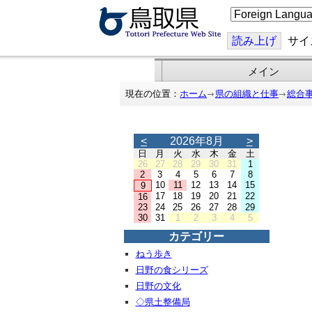
こ
の
ペ
ー
読み上げ
サイ
ジ
を
翻
メイン
訳
す
現在の位置：
ホーム
県の組織と仕事
総合
る
<
2026年8月
>
日
月
火
水
木
金
土
26
27
28
29
30
31
1
2
3
4
5
6
7
8
10
11
12
13
14
15
9
17
18
19
20
21
22
16
23
24
25
26
27
28
29
30
31
1
2
3
4
5
カテゴリー
ねう歩き
日野の食シリーズ
日野の文化
◇県土整備局