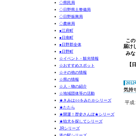
◇県民局
◇日野県土整備局
◇日野振興局
◇農林局
●江府町
●日南町
この
●日野郡全体
届け
●日野町
みな
☆イベント・観光情報
【日野ご
☆おすすめスポット
☆その他の情報
☆県の情報
201
☆人・物の紹介
気持
☆地域団体等の活動
★きみは○○をみたかシリーズ
平成
★たたら
★開運！歴史さんぽ★シリーズ
★狛犬を探してシリーズ
JRシリーズ
道の駅シリーズ