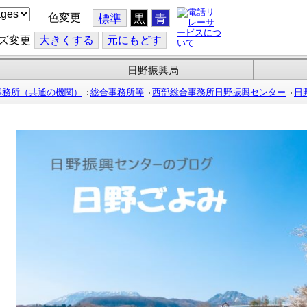
色変更
標準
黒
青
ズ変更
大
きくする
元
にもどす
日野振興局
事務所（共通の機関）
総合事務所等
西部総合事務所日野振興センター
日