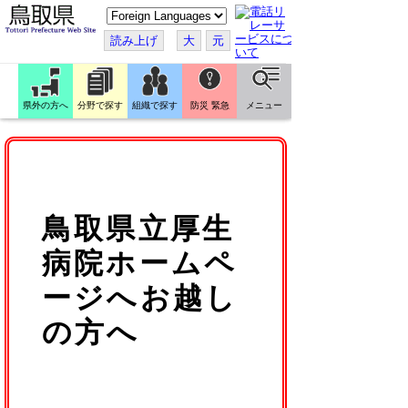
こ
の
ペ
読み上げ
大
元
ー
ジ
を
翻
訳
県外の方へ
分野で探す
組織で探す
防災 緊急
メニュー
す
る
鳥取県立厚生
病院ホームペ
ージへお越し
の方へ