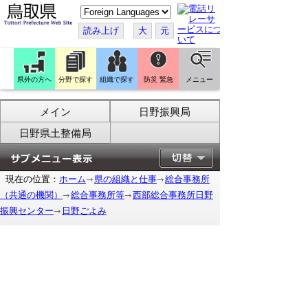
こ
の
ペ
読み上げ
大
元
ー
ジ
を
翻
訳
県外の方へ
分野で探す
組織で探す
防災 緊急
メニュー
す
る
メイン
日野振興局
日野県土整備局
現在の位置：
ホーム
県の組織と仕事
総合事務所
（共通の機関）
総合事務所等
西部総合事務所日野
振興センター
日野ごよみ