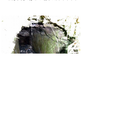
＊＊＊＊＊＊＊＊＊＊＊＊＊＊＊＊＊＊＊＊
＊＊＊＊＊＊＊＊＊＊＊＊＊＊＊＊＊