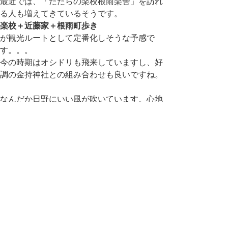
最近では、「たたらの楽校根雨楽舎」を訪れ
る人も増えてきているそうです。
楽校＋近藤家＋根雨町歩き
が観光ルートとして定番化しそうな予感で
す。。。
今の時期はオシドリも飛来していますし、好
調の金持神社との組み合わせも良いですね。
なんだか日野にいい風が吹いています。心地
よい風が。
いい風にのってもっと舞い上がってほしいで
す。
（ｂｙ 県民局 商工観光チーム）
※参考→日野ごよみ2011年6月9日「
出雲街
道根雨宿まちあるきのススメ
」
日野ごよみ2011年6月28日「
た
たらの里奥日野ツアー（日野町編）
」