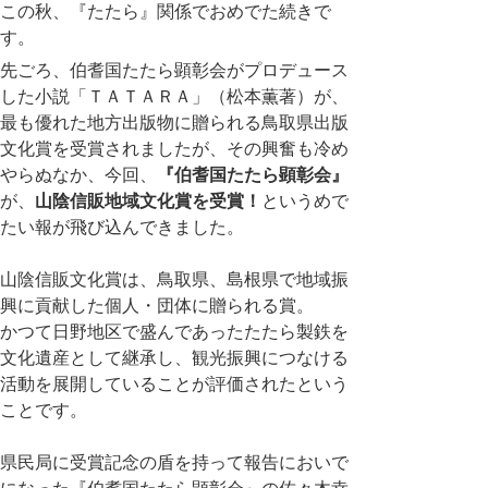
この秋、『たたら』関係でおめでた続きで
す。
先ごろ、伯耆国たたら顕彰会がプロデュース
した小説「ＴＡＴＡＲＡ」（松本薫著）が、
最も優れた地方出版物に贈られる鳥取県出版
文化賞を受賞されましたが、その興奮も冷め
やらぬなか、今回、
『伯耆国たたら顕彰会』
が、
山陰信販地域文化賞を受賞！
というめで
たい報が飛び込んできました。
山陰信販文化賞は、鳥取県、島根県で地域振
興に貢献した個人・団体に贈られる賞。
かつて日野地区で盛んであったたたら製鉄を
文化遺産として継承し、観光振興につなける
活動を展開していることが評価されたという
ことです。
県民局に受賞記念の盾を持って報告においで