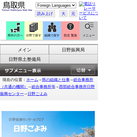
こ
の
ペ
読み上げ
大
元
ー
ジ
を
翻
訳
県外の方へ
分野で探す
組織で探す
防災 緊急
メニュー
す
る
メイン
日野振興局
日野県土整備局
現在の位置：
ホーム
県の組織と仕事
総合事務所
（共通の機関）
総合事務所等
西部総合事務所日野
振興センター
日野ごよみ