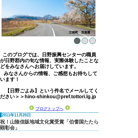
このブログでは、日野振興センターの職員
が日野郡内の旬な情報、実際体験したことな
どをみなさんへお届けしています。
みなさんからの情報、ご感想もお待ちして
います！
【日野ごよみ】という件名でメールしてく
ださい＞＞hino-shinkou@pref.tottori.lg.jp
ブログトップへ
2011年11月28日
祝！山陰信販地域文化賞受賞「伯耆国たたら
顕彰会」