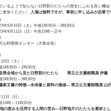
ているようで知らない日野郡のたたらの歴史にふれる良い機会
ご参加ください。
入場は無料ですが、事前に申し込みが必要で
時
23年9月10日（土）午後1時30分～3時30分
23年9月11日（日）午前10時～正午
所
町山村開発センター（大集会室）
容
月10日（土）〉
後1時30分～2時30分
取県全域から見た日野郡のたたら 県立公文書館職員 伊
後2時30分～3時30分
藤家文書の特徴―全体像と資料の価値― 県立公文書館職員 山
月11日（日）〉
前10時～11時20分
地の恵みを活用する人間の営み―日野地方のたたらを素材と