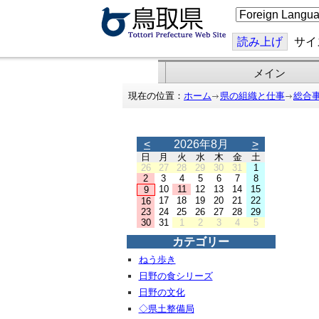
こ
の
ペ
ー
読み上げ
サイ
ジ
を
翻
メイン
訳
す
現在の位置：
ホーム
県の組織と仕事
総合
る
<
2026年8月
>
日
月
火
水
木
金
土
26
27
28
29
30
31
1
2
3
4
5
6
7
8
10
11
12
13
14
15
9
17
18
19
20
21
22
16
23
24
25
26
27
28
29
30
31
1
2
3
4
5
カテゴリー
ねう歩き
日野の食シリーズ
日野の文化
◇県土整備局