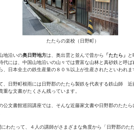
たらの楽校（日野町）
山地沿いの
奥日野地方
は、奥出雲と並んで昔から
「たたら」
と
時代には、中国山地沿いの山々では豊富な山林と真砂鉄と呼ば
ら、日本全土の鉄生産量の８０％以上が生産されたといわれま
て、日野町根雨には日野郡のたたら製鉄を代表する鉄山師 近
貴重な文書がたくさん残っています。
の公文書館巡回講座では、そんな近藤家文書や日野郡のたたら
。
間にわたって、４人の講師がさまざまな角度から「日野郡のた