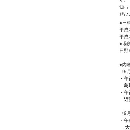
す。
知っ
ぜひ
●日
平成
平成
●場
日野
●内
〈9
・午
鳥
・午
近
〈9
・午
大