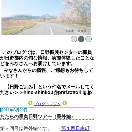
このブログでは、日野振興センターの職員
が日野郡内の旬な情報、実際体験したことな
どをみなさんへお届けしています。
みなさんからの情報、ご感想もお待ちして
います！
【日野ごよみ】という件名でメールしてく
ださい＞＞hino-shinkou@pref.tottori.lg.jp
ブログトップへ
2011年6月29日
たたらの里奥日野ツアー（番外編）
第３回目は番外編です。 （
第１回日南町