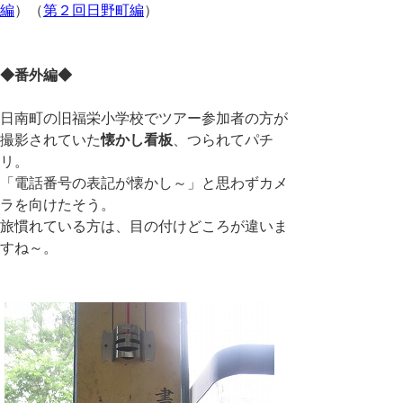
編
）（
第２回日野町編
）
◆番外編◆
日南町の旧福栄小学校でツアー参加者の方が
撮影されていた
懐かし看板
、つられてパチ
リ。
「電話番号の表記が懐かし～」と思わずカメ
ラを向けたそう。
旅慣れている方は、目の付けどころが違いま
すね～。