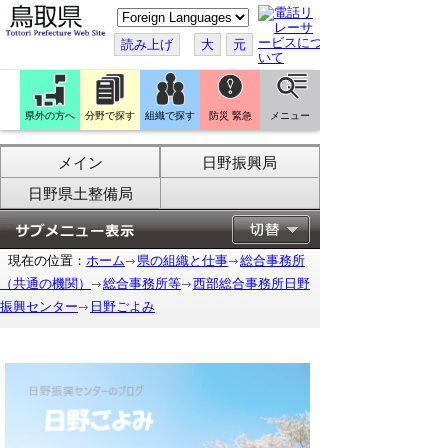
こ
の
ペ
読み上げ
大
元
ー
ジ
を
翻
訳
県外の方へ
分野で探す
組織で探す
防災 緊急
メニュー
す
る
メイン
日野振興局
日野県土整備局
現在の位置：
ホーム
県の組織と仕事
総合事務所
（共通の機関）
総合事務所等
西部総合事務所日野
振興センター
日野ごよみ