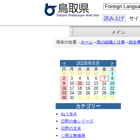
こ
の
ペ
ー
読み上げ
サイ
ジ
を
翻
メイン
訳
す
現在の位置：
ホーム
県の組織と仕事
総合
る
<
2026年8月
>
日
月
火
水
木
金
土
26
27
28
29
30
31
1
2
3
4
5
6
8
7
9
10
11
12
13
15
14
16
17
18
19
20
21
22
23
24
25
26
27
28
29
30
31
1
2
3
4
5
カテゴリー
ねう歩き
日野の食シリーズ
日野の文化
◇県土整備局