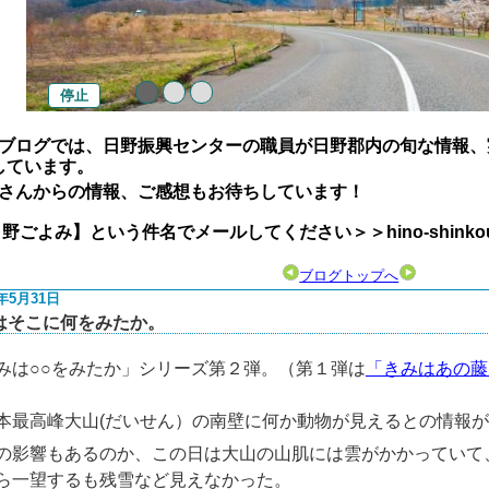
停止
ブログでは、日野振興センターの職員が日野郡内の旬な情報、
しています。
さんからの情報、ご感想もお待ちしています！
よみ】という件名でメールしてください＞＞hino-shinkou@pref.
ブログトップへ
1年5月31日
はそこに何をみたか。
みは○○をみたか」シリーズ第２弾。（第１弾は
「きみはあの藤
本最高峰大山(だいせん）の南壁に何か動物が見えるとの情報
の影響もあるのか、この日は大山の山肌には雲がかかっていて
ら一望するも残雪など見えなかった。