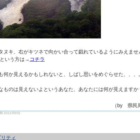
タヌキ、右がキツネで向かい合って戯れているようにみえませ
??という方は→
コチラ
も何か見えるかもしれないと、しばし思いをめぐらせた、、、
なものは見えないよというあなた、あなたには何が見えますか
（by 県民局 林原み
2011/05/31
ビリティ