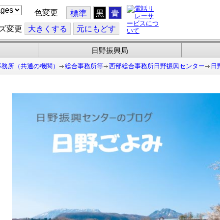
色変更
標準
黒
青
ズ変更
大
きくする
元
にもどす
日野振興局
事務所（共通の機関）
総合事務所等
西部総合事務所日野振興センター
日