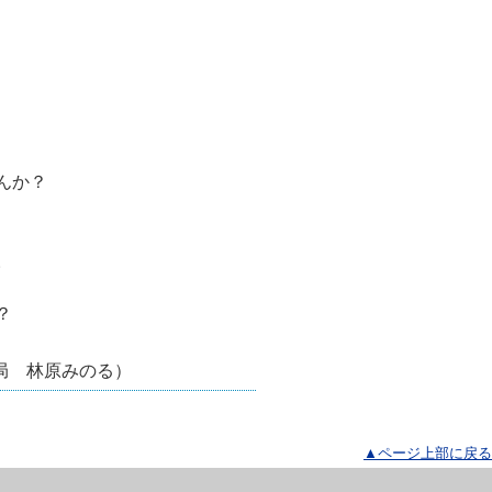
んか？
。
？
のる）
▲ページ上部に戻る