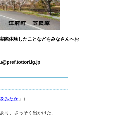
実際体験したことなどをみなさんへお
tottori.lg.jp
をみたか
」）
があり、さっそく出かけた。
、