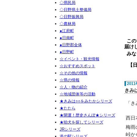
◇県民局
◇日野県土整備局
◇日野振興局
◇農林局
●江府町
●日南町
この
●日野郡全体
届け
●日野町
みな
☆イベント・観光情報
【日野ご
☆おすすめスポット
☆その他の情報
☆県の情報
201
☆人・物の紹介
きみ
☆地域団体等の活動
★きみは○○をみたかシリーズ
「き
★たたら
★開運！歴史さんぽ★シリーズ
西日
★狛犬を探してシリーズ
梅雨
JRシリーズ
峠か
道の駅シリーズ