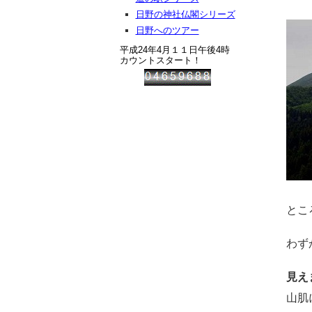
日野の神社仏閣シリーズ
日野へのツアー
平成24年4月１１日午後4時
カウントスタート！
とこ
わず
見え
山肌