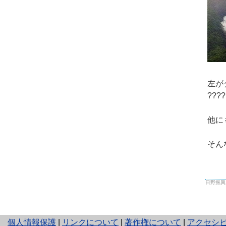
左が
??
他に
そん
日野振興局 
と
個人情報保護
|
リンクについて
|
著作権について
|
アクセシ