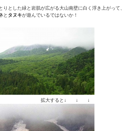
とりとした緑と岩肌が広がる大山南壁に白く浮き上がって、
ネ
と
タヌキ
が遊んでいるではないか！
大すると↓ ↓ ↓