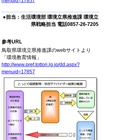
menuid=17857
●担当：生活環境部 環境立県推進課 環境立
県戦略担当 電話0857-26-7205
参考URL
鳥取県環境立県推進課のwebサイトより
「環境教育情報」
http://www.pref.tottori.lg.jp/dd.aspx?
menuid=17857