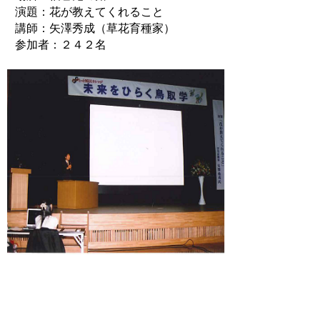
演題：花が教えてくれること
講師：矢澤秀成（草花育種家）
参加者：２４２名
●担当：鳥取県教育委員会事務局 家庭・地
域教育課 生涯学習振興係 電話0857-26-
7944