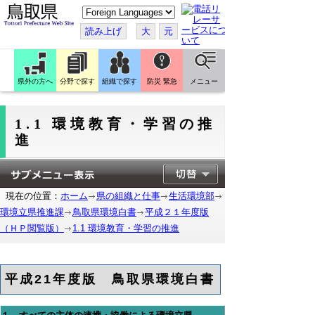
こ
の
ペ
読み上げ
大
元
ー
ジ
を
翻
訳
県外の方へ
分野で探す
組織で探す
防災 緊急
メニュー
す
る
1.1 環境教育・学習の推
進
現在の位置：
ホーム
県の組織と仕事
生活環境部
環境立県推進課
鳥取県環境白書
平成２１年度版
（ＨＰ閲覧版）
1.1 環境教育・学習の推進
平成21年度版 鳥取県環境白書