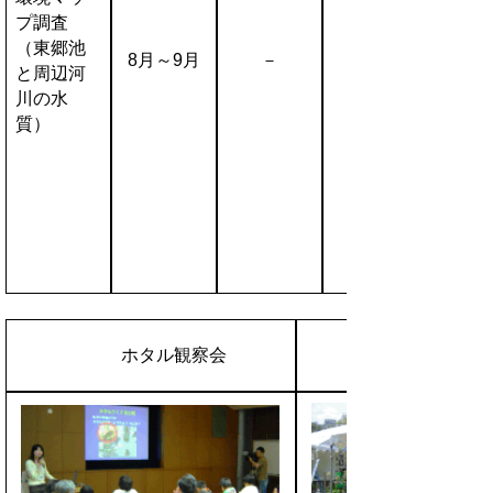
プ調査
（東郷池
8月～9月
－
と周辺河
川の水
質）
花と緑のフェア
ホタル観察会
（水辺のいきもの