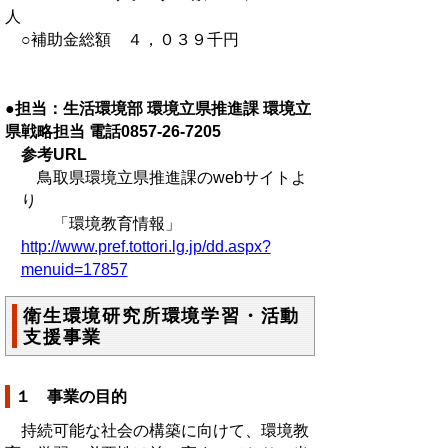
人
○補助金総額 ４，０３９千円
●担当：生活環境部 環境立県推進課 環境立
県戦略担当 電話0857-26-7205
参考URL
鳥取県環境立県推進課のwebサイトよ
り
「環境教育情報」
http://www.pref.tottori.lg.jp/dd.aspx?
menuid=17857
衛生環境研究所環境学習・活動
支援事業
１ 事業の目的
持続可能な社会の構築に向けて、環境教