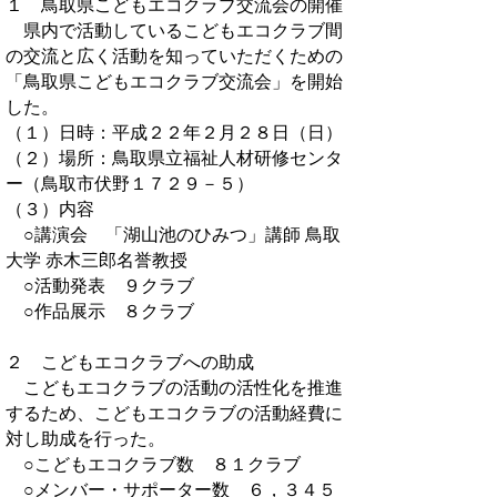
１ 鳥取県こどもエコクラブ交流会の開催
県内で活動しているこどもエコクラブ間
の交流と広く活動を知っていただくための
「鳥取県こどもエコクラブ交流会」を開始
した。
（１）日時：平成２２年２月２８日（日）
（２）場所：鳥取県立福祉人材研修センタ
ー（鳥取市伏野１７２９－５）
（３）内容
○講演会 「湖山池のひみつ」講師 鳥取
大学 赤木三郎名誉教授
○活動発表 ９クラブ
○作品展示 ８クラブ
２ こどもエコクラブへの助成
こどもエコクラブの活動の活性化を推進
するため、こどもエコクラブの活動経費に
対し助成を行った。
○こどもエコクラブ数 ８１クラブ
○メンバー・サポーター数 ６，３４５