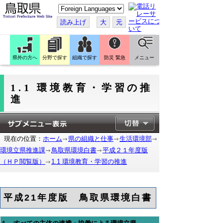
こ
の
ペ
読み上げ
大
元
ー
ジ
を
翻
訳
県外の方へ
分野で探す
組織で探す
防災 緊急
メニュー
す
る
1.1 環境教育・学習の推
進
現在の位置：
ホーム
県の組織と仕事
生活環境部
環境立県推進課
鳥取県環境白書
平成２１年度版
（ＨＰ閲覧版）
1.1 環境教育・学習の推進
平成21年度版 鳥取県環境白書