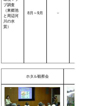
プ調査
（東郷池
8月～9月
－
と周辺河
川の水
質）
花と緑のフェア
ホタル観察会
（水辺のいきもの