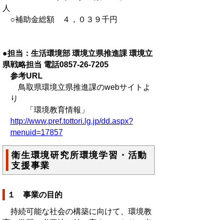
人
○補助金総額 ４，０３９千円
●担当：生活環境部 環境立県推進課 環境立
県戦略担当 電話0857-26-7205
参考URL
鳥取県環境立県推進課のwebサイトよ
り
「環境教育情報」
http://www.pref.tottori.lg.jp/dd.aspx?
menuid=17857
衛生環境研究所環境学習・活動
支援事業
１ 事業の目的
持続可能な社会の構築に向けて、環境教