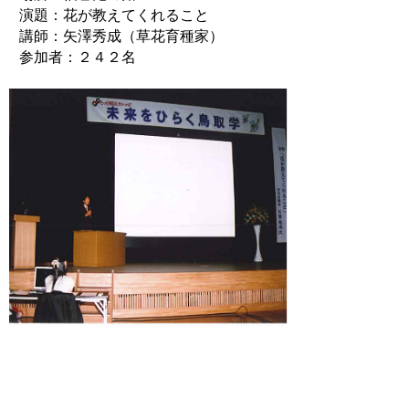
演題：花が教えてくれること
講師：矢澤秀成（草花育種家）
参加者：２４２名
●担当：鳥取県教育委員会事務局 家庭・地
域教育課 生涯学習振興係 電話0857-26-
7944