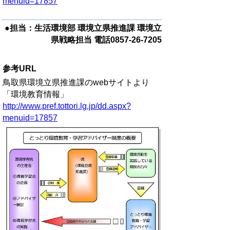
menuid=17857
●担当：生活環境部 環境立県推進課 環境立
県戦略担当 電話0857-26-7205
参考URL
鳥取県環境立県推進課のwebサイトより
「環境教育情報」
http://www.pref.tottori.lg.jp/dd.aspx?
menuid=17857