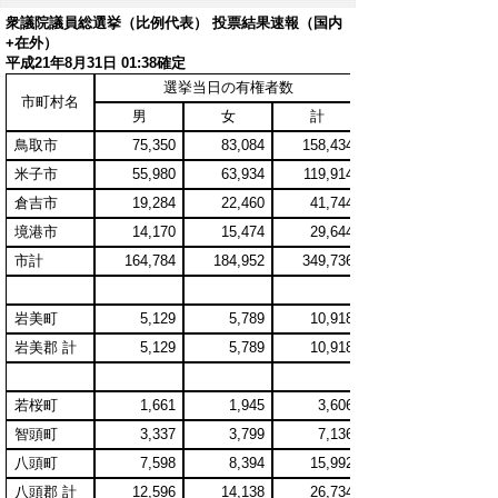
衆議院議員総選挙（比例代表） 投票結果速報（国内
+在外）
平成21年8月31日 01:38確定
選挙当日の有権者数
市町村名
男
女
計
鳥取市
75,350
83,084
158,434
米子市
55,980
63,934
119,914
倉吉市
19,284
22,460
41,744
境港市
14,170
15,474
29,644
市計
164,784
184,952
349,736
岩美町
5,129
5,789
10,918
岩美郡 計
5,129
5,789
10,918
若桜町
1,661
1,945
3,606
智頭町
3,337
3,799
7,136
八頭町
7,598
8,394
15,992
八頭郡 計
12,596
14,138
26,734