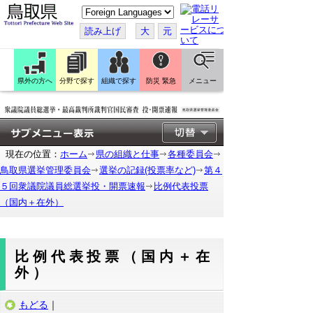
こ
の
ペ
読み上げ
大
元
ー
ジ
を
翻
訳
県外の方へ
分野で探す
組織で探す
防災 緊急
メニュー
す
る
現在の位置：
ホーム
県の組織と仕事
各種委員会
鳥取県選挙管理委員会
選挙の記録(投票率など)
第４
５回衆議院議員総選挙投・開票速報
比例代表投票
（国内＋在外）
比例代表投票（国内＋在
外）
もどる
｜