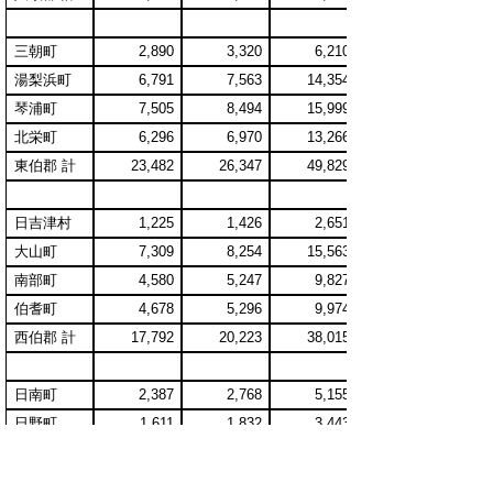
三朝町
2,890
3,320
6,210
湯梨浜町
6,791
7,563
14,354
琴浦町
7,505
8,494
15,999
北栄町
6,296
6,970
13,266
東伯郡 計
23,482
26,347
49,829
日吉津村
1,225
1,426
2,651
大山町
7,309
8,254
15,563
南部町
4,580
5,247
9,827
伯耆町
4,678
5,296
9,974
西伯郡 計
17,792
20,223
38,015
日南町
2,387
2,768
5,155
日野町
1,611
1,832
3,443
江府町
1,413
1,627
3,040
日野郡計
5,411
6,227
11,638