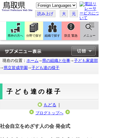
こ
の
ペ
読み上げ
大
元
ー
ジ
を
翻
訳
県外の方へ
分野で探す
組織で探す
防災 緊急
メニュー
す
る
現在の位置：
ホーム
県の組織と仕事
子ども家庭部
県立皆成学園
子ども達の様子
子ども達の様子
もどる
｜
ブログトップへ
2026年4月30日
社会自立をめざす人の会 発会式