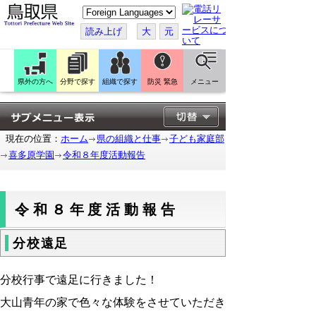
こ
の
ペ
読み上げ
大
元
ー
ジ
を
翻
訳
県外の方へ
分野で探す
組織で探す
防災 緊急
メニュー
す
る
現在の位置：
ホーム
県の組織と仕事
子ども家庭部
喜多原学園
令和８年度活動報告
令和８年度活動報告
分校遠足
分校行事で遠足に行きました！
大山青年の家で色々な体験をさせていただき