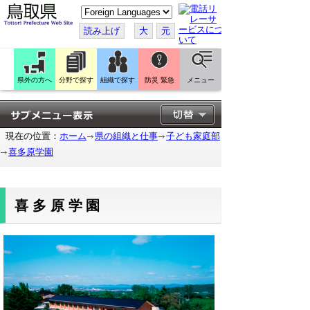
こ
の
ペ
読み上げ
大
元
ー
ジ
を
翻
訳
県外の方へ
分野で探す
組織で探す
防災 緊急
メニュー
す
る
現在の位置：
ホーム
県の組織と仕事
子ども家庭部
喜多原学園
喜多原学園