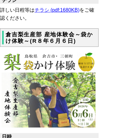
チラシ
詳しい日程等は
チラシ (pdf:1680KB)
をご確
認ください。
倉吉梨生産部 産地体験会～袋か
け体験～(R８年６月６日)
日時