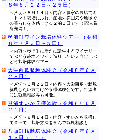
８年８月２２日～２５日）
＜〆切＞８月１４日＜内容＞農家の農場でミ
ニトマト栽培にふれ、産地の雰囲気や地域で
の暮らしを体感できる２泊３日です（宿泊場
所完備！）。
琴浦町ワイン栽培体験ツア― （令和
８年７月３日～５日）
＜内容＞琴浦町に新たに誕生するワイナリー
でぶどう栽培とワイン造りしたい人向け、ぶ
どう栽培体験ツアー
大栄西瓜収穫体験会（令和８年６月
２８日）
＜〆切＞６月２２日＜内容＞大栄西瓜で新規
就農したい方向けの収穫体験会です。希望者
には就農相談等も可能。
琴浦すいか収穫体験（令和８年６月
２１日）
＜〆切＞６月１４日＜内容＞すいかを収穫し
て食べて、栽培方法を学んで就農相談も
八頭町柿栽培体験会（令和８年６月
１３日（土））