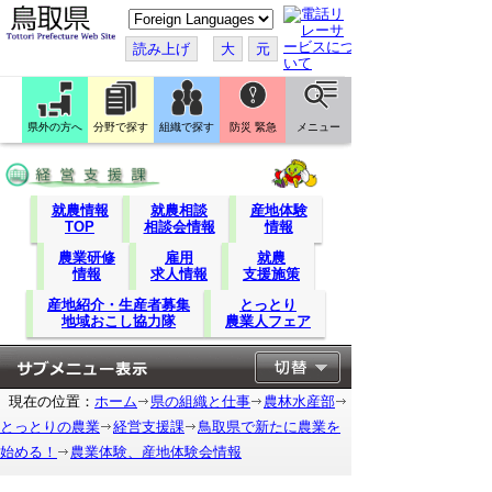
こ
の
ペ
読み上げ
大
元
ー
ジ
を
翻
訳
県外の方へ
分野で探す
組織で探す
防災 緊急
メニュー
す
る
就農情報
就農相談
産地体験
TOP
相談会情報
情報
農業研修
雇用
就農
情報
求人情報
支援施策
産地紹介・生産者募集
とっとり
地域おこし協力隊
農業人フェア
現在の位置：
ホーム
県の組織と仕事
農林水産部
とっとりの農業
経営支援課
鳥取県で新たに農業を
始める！
農業体験、産地体験会情報