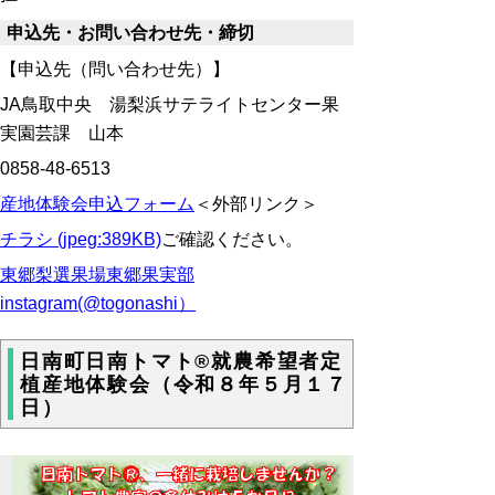
申込先・お問い合わせ先・締切
【申込先（問い合わせ先）】
JA鳥取中央 湯梨浜サテライトセンター果
実園芸課 山本
0858-48-6513
産地体験会申込フォーム
＜外部リンク＞
チラシ (jpeg:389KB)
ご確認ください。
東郷梨選果場東郷果実部
instagram(@togonashi）
日南町日南トマト®就農希望者定
植産地体験会（令和８年５月１７
日）