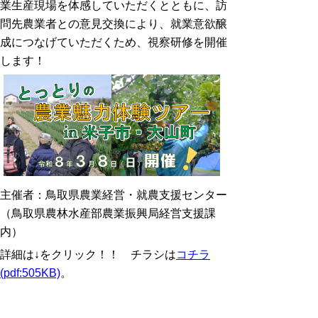
業生産現場を体感していただくとともに、訪
問先農業者との意見交換により、就業意欲醸
成につなげていただくため、視察研修を開催
します！
主催者：鳥取県農業経営・就農支援センター
（鳥取県農林水産部農業振興局経営支援課
内）
詳細は↓をクリック！！ チラシは
コチラ
(pdf:505KB)
。