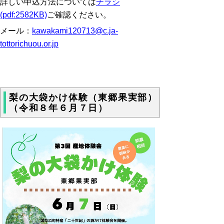
詳しい申込方法については
チラシ
(pdf:2582KB)
ご確認ください。
メール：
kawakami120713@c.ja-
tottorichuou.or.jp
梨の大袋かけ体験（東郷果実部）
（令和８年６月７日）