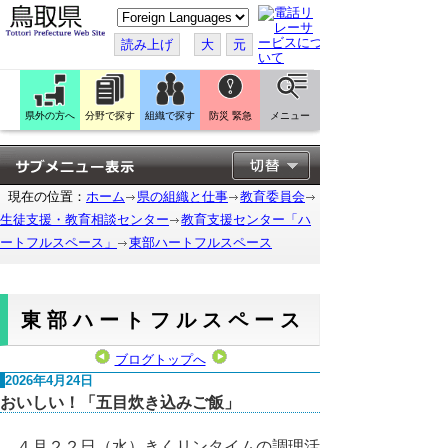
こ
の
ペ
読み上げ
大
元
ー
ジ
を
翻
訳
県外の方へ
分野で探す
組織で探す
防災 緊急
メニュー
す
る
現在の位置：
ホーム
県の組織と仕事
教育委員会
生徒支援・教育相談センター
教育支援センター「ハ
ートフルスペース」
東部ハートフルスペース
東部ハートフルスペース
ブログトップへ
2026年4月24日
おいしい！「五目炊き込みご飯」
４月２２日（水）きくリンタイムの調理活