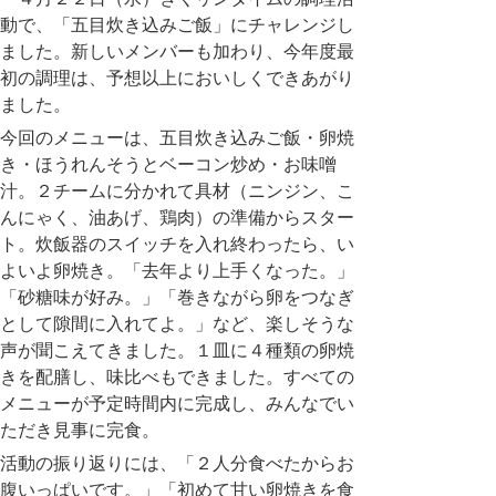
動で、「五目炊き込みご飯」にチャレンジし
ました。新しいメンバーも加わり、今年度最
初の調理は、予想以上においしくできあがり
ました。
今回のメニューは、五目炊き込みご飯・卵焼
き・ほうれんそうとベーコン炒め・お味噌
汁。２チームに分かれて具材（ニンジン、こ
んにゃく、油あげ、鶏肉）の準備からスター
ト。炊飯器のスイッチを入れ終わったら、い
よいよ卵焼き。「去年より上手くなった。」
「砂糖味が好み。」「巻きながら卵をつなぎ
として隙間に入れてよ。」など、楽しそうな
声が聞こえてきました。１皿に４種類の卵焼
きを配膳し、味比べもできました。すべての
メニューが予定時間内に完成し、みんなでい
ただき見事に完食。
活動の振り返りには、「２人分食べたからお
腹いっぱいです。」「初めて甘い卵焼きを食