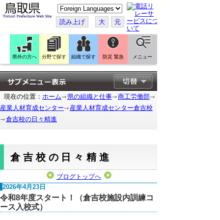
こ
の
ペ
読み上げ
大
元
ー
ジ
を
翻
訳
県外の方へ
分野で探す
組織で探す
防災 緊急
メニュー
す
る
現在の位置：
ホーム
県の組織と仕事
商工労働部
産業人材育成センター
産業人材育成センター倉吉校
倉吉校の日々精進
倉吉校の日々精進
ブログトップへ
2026年4月23日
令和8年度スタート！（倉吉校施設内訓練コ
ース入校式）