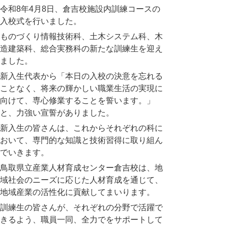
令和
8
年
4
月
8
日、倉吉校施設内訓練コースの
入校式を行いました。
ものづくり情報技術科、土木システム科、木
造建築科、総合実務科の新たな訓練生を迎え
ました。
新入生代表から「本日の入校の決意を忘れる
ことなく、将来の輝かしい職業生活の実現に
向けて、専心修業することを誓います。」
と、力強い宣誓がありました。
新入生の皆さんは、これからそれぞれの科に
おいて、専門的な知識と技術習得に取り組ん
でいきます。
鳥取県立産業人材育成センター倉吉校は、地
域社会のニーズに応じた人材育成を通じて、
地域産業の活性化に貢献してまいります。
訓練生の皆さんが、それぞれの分野で活躍で
きるよう、職員一同、全力でをサポートして