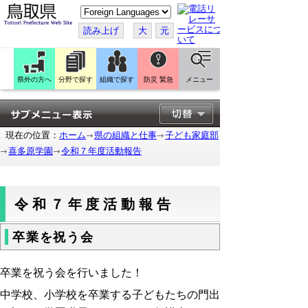
こ
の
ペ
読み上げ
大
元
ー
ジ
を
翻
訳
県外の方へ
分野で探す
組織で探す
防災 緊急
メニュー
す
る
現在の位置：
ホーム
県の組織と仕事
子ども家庭部
喜多原学園
令和７年度活動報告
令和７年度活動報告
卒業を祝う会
卒業を祝う会を行いました！
中学校、小学校を卒業する子どもたちの門出