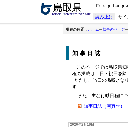
こ
の
ペ
ー
読み上げ
サイ
ジ
を
翻
現在の位置：
ホーム
知事のページ
訳
す
る
知事日誌
このページでは鳥取県知
程の掲載は土日・祝日を除
ただし、当日の掲載となり
す。
また、主な行動日程につ
知事日誌（写真付）
2026年2月16日