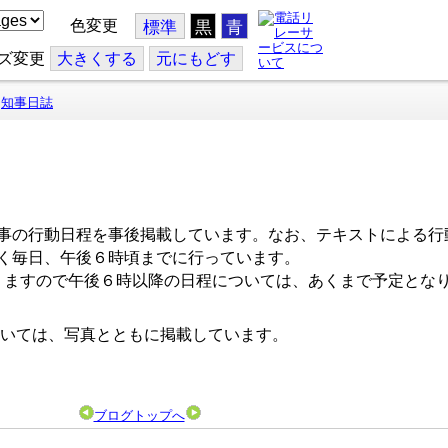
色変更
標準
黒
青
ズ変更
大
きくする
元
にもどす
知事日誌
事の行動日程を事後掲載しています。なお、テキストによる行
く毎日、午後６時頃までに行っています。
ますので午後６時以降の日程については、あくまで予定とな
いては、写真とともに掲載しています。
ブログトップへ