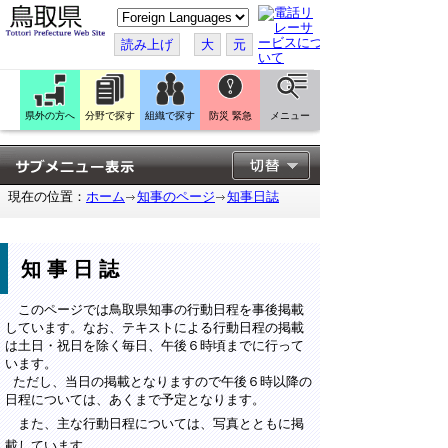
こ
の
ペ
読み上げ
大
元
ー
ジ
を
翻
訳
県外の方へ
分野で探す
組織で探す
防災 緊急
メニュー
す
る
現在の位置：
ホーム
知事のページ
知事日誌
知事日誌
このページでは鳥取県知事の行動日程を事後掲載
しています。なお、テキストによる行動日程の掲載
は土日・祝日を除く毎日、午後６時頃までに行って
います。
ただし、当日の掲載となりますので午後６時以降の
日程については、あくまで予定となります。
また、主な行動日程については、写真とともに掲
載しています。