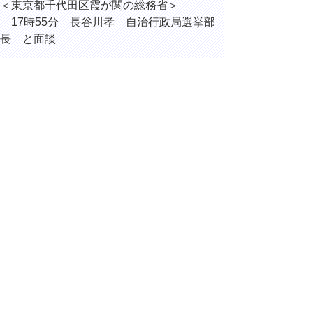
＜東京都千代田区霞が関の総務省＞
17時55分 長谷川孝 自治行政局選挙部
長 と面談
＜東京都千代田区永田町の中央合同庁舎8号
館＞
18時05分 横山征成 内閣府政策統括官
（防災担当） と面談
＜東京都千代田区丸の内のBURDIGALA
MARUNOUCHI the Restaurant＞
18時40分 冬の食パラダイス鳥取県レス
トランフェア トップセールス
▲ページ上部に戻る
と
個人情報保護
|
リンクについて
|
著作権に
り
ついて
|
アクセシビリティ