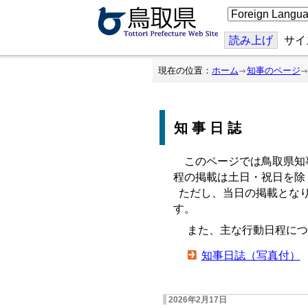
こ
の
ペ
ー
読み上げ
サイ
ジ
を
翻
現在の位置：
ホーム
知事のページ
訳
す
る
知事日誌
このページでは鳥取県知
程の掲載は土日・祝日を除
ただし、当日の掲載となり
す。
また、主な行動日程につ
知事日誌（写真付）
2026年2月17日