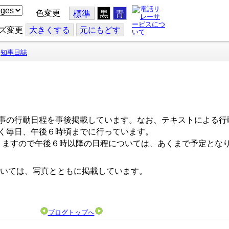
色変更
標準
黒
青
ズ変更
大
きくする
元
にもどす
知事日誌
事の行動日程を事後掲載しています。なお、テキストによる行
く毎日、午後６時頃までに行っています。
ますので午後６時以降の日程については、あくまで予定とな
いては、写真とともに掲載しています。
ブログトップへ