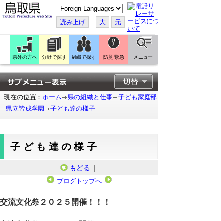
こ
の
ペ
読み上げ
大
元
ー
ジ
を
翻
訳
県外の方へ
分野で探す
組織で探す
防災 緊急
メニュー
す
る
現在の位置：
ホーム
県の組織と仕事
子ども家庭部
県立皆成学園
子ども達の様子
子ども達の様子
もどる
｜
ブログトップへ
2025年11月8日
交流文化祭２０２５開催！！！