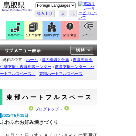
こ
の
ペ
読み上げ
大
元
ー
ジ
を
翻
訳
県外の方へ
分野で探す
組織で探す
防災 緊急
メニュー
す
る
現在の位置：
ホーム
県の組織と仕事
教育委員会
生徒支援・教育相談センター
教育支援センター「ハ
ートフルスペース」
東部ハートフルスペース
東部ハートフルスペース
ブログトップへ
2025年6月19日
ふわふわお好み焼きづくり
６月１１日（水）きくリンタイムの調理活