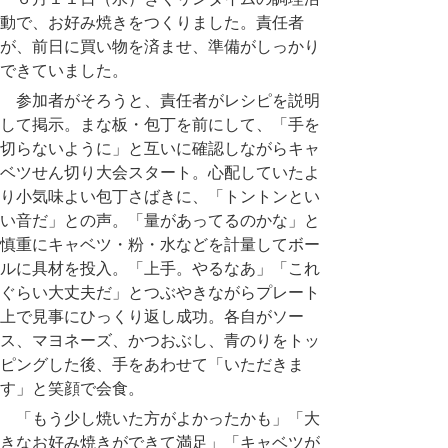
動で、お好み焼きをつくりました。責任者
が、前日に買い物を済ませ、準備がしっかり
できていました。
参加者がそろうと、責任者がレシピを説明
して掲示。まな板・包丁を前にして、「手を
切らないように」と互いに確認しながらキャ
ベツせん切り大会スタート。心配していたよ
り小気味よい包丁さばきに、「トントンとい
い音だ」との声。「量があってるのかな」と
慎重にキャベツ・粉・水などを計量してボー
ルに具材を投入。「上手。やるなあ」「これ
ぐらい大丈夫だ」とつぶやきながらプレート
上で見事にひっくり返し成功。各自がソー
ス、マヨネーズ、かつおぶし、青のりをトッ
ピングした後、手をあわせて「いただきま
す」と笑顔で会食。
「もう少し焼いた方がよかったかも」「大
きなお好み焼きができて満足」「キャベツが