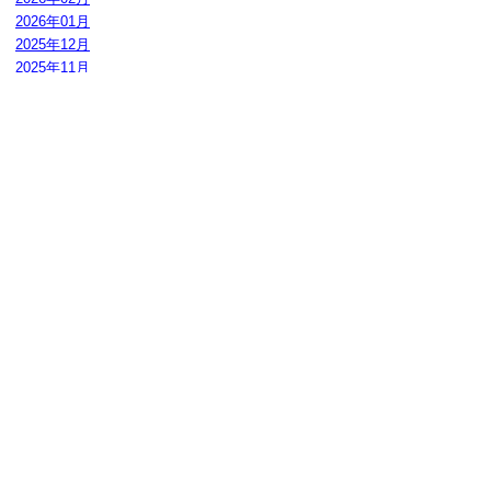
2026年01月
2025年12月
2025年11月
東部ハートフルスペースの紹介
平成22年度から鳥取県教育センター教育相
談棟でハートフルスペースを運営していま
す。
東部のカウンセラー、ソーシャルワーカー
が、中・西部の相談にも応じています。
さまざまな体験や家族以外のスタッフ、利用者との
関わりをとおして、少しずつ自分を見つめたり、好
きなこと・興味あることで自己を表現したりできる
など、「ハートフルスペース」を安心して過ごせる
場にしていきたいです。ぜひ、見学においでくださ
い。（東部ハートフルスペース スタッフ一同）