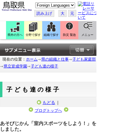
こ
の
ペ
読み上げ
大
元
ー
ジ
を
翻
訳
県外の方へ
分野で探す
組織で探す
防災 緊急
メニュー
す
る
現在の位置：
ホーム
県の組織と仕事
子ども家庭部
県立皆成学園
子ども達の様子
子ども達の様子
もどる
｜
ブログトップへ
2025年6月12日
あそびじかん「室内スポーツをしよう！」を
しました。