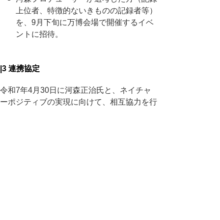
上位者、特徴的ないきものの記録者等）
を、9月下旬に万博会場で開催するイベ
ントに招待。
|3 連携協定
令和7年4月30日に河森正治氏と、ネイチャ
ーポジティブの実現に向けて、相互協力を行
う連携協定を締結。
大阪・関西万博を契機とした両者が取り
組むネイチャーポジティブの実現に向け
た相互協力
鳥取県内の豊かないきものが生息する大
自然をフィールドとした「いきもの探し
はデカルチャー」啓発イベントの共同実
施
万博会場や啓発イベント等を通じた、い