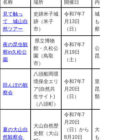
名称
場所
開催日
内容
見て触っ
史跡米子城
令和7年7
城山の生き
て 城山自
跡（米子
月13日
ものの観
然ツアー
市）
（日）
察
県立博物
夜の昆虫観
令和7年7
館・久松公
公園にすむ
察in久松公
月19日
園（鳥取
昆虫観察
園
（土）
市）
八頭船岡環
境保全エリ
令和7年7
里山にすむ
田んぼの観
ア(自然共
月20日
昆虫・両性
察会
生サイト)
（日）
類の観察
（八頭町）
令和7年7
月20日
大山自然歴
夏の大山自
（日）から
大山の生き
史館（大山
然観察会
8月10日
ものの観察