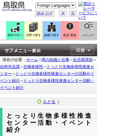
こ
の
ペ
読み上げ
大
元
ー
ジ
を
翻
訳
県外の方へ
分野で探す
組織で探す
防災 緊急
メニュー
す
る
現在の位置：
ホーム
県の組織と仕事
生活環境部
自然共生課
生物多様性
とっとり生物多様性推進セ
ンター
とっとり生物多様性推進センターの活動やイ
ベント紹介
とっとり生物多様性推進センター活動・
イベント紹介
もどる
｜
とっとり生物多様性推進
センター活動・イベント
紹介