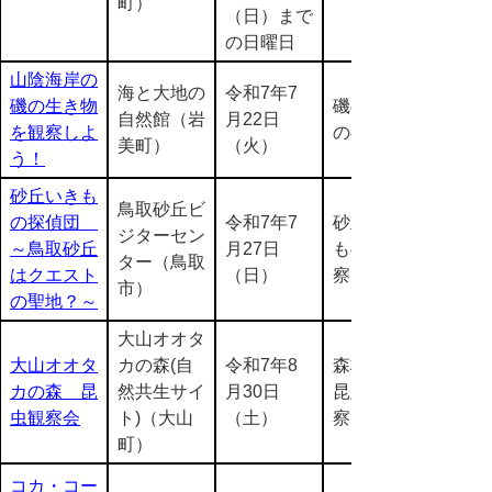
町）
（日）まで
の日曜日
山陰海岸の
海と大地の
令和7年7
磯の生き物
磯の生きも
自然館（岩
月22日
を観察しよ
のの観察
美町）
（火）
う！
砂丘いきも
鳥取砂丘ビ
の探偵団
令和7年7
砂丘の生き
ジターセン
～鳥取砂丘
月27日
ものの観
ター（鳥取
はクエスト
（日）
察
市）
の聖地？～
大山オオタ
大山オオタ
カの森(自
令和7年8
森林にすむ
カの森 昆
然共生サイ
月30日
昆虫等の観
虫観察会
ト)（大山
（土）
察
町）
コカ・コー