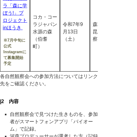
ラ「森に学
ぼう!」プ
コカ・コー
ロジェクト
ラジャパン
令和7年9
森林にすむ
inほうき
水源の森
月13日
昆虫の観
（伯耆
（土）
察
※7月中旬に
公式
町）
Instagramに
て募集開始
予定
各自然観察会への参加方法についてはリンク
先をご確認ください。
|2 内容
自然観察会で見つけた生きものを、参加
者がスマートフォンアプリ「バイオー
ム」で記録。
河森プロデューサーが選考した方（記録