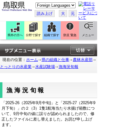
こ
の
ペ
読み上げ
大
元
ー
ジ
を
翻
訳
県外の方へ
分野で探す
組織で探す
防災 緊急
メニュー
す
る
現在の位置：
ホーム
県の組織と仕事
農林水産部
とっとりの水産業
水産試験場
漁海況旬報
漁海況旬報
「2025-26（2025年9月中旬)」と「2025-27（2025年9
月下旬）」の２（3）1隻1航海当たり水揚げ箱数につ
いて、9月中旬の値に誤りが認められましたので、修
正したファイルに差し替えました。お詫び申し上げ
ます。