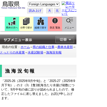
こ
の
ペ
読み上げ
大
元
ー
ジ
を
翻
訳
県外の方へ
分野で探す
組織で探す
防災 緊急
メニュー
す
る
現在の位置：
ホーム
県の組織と仕事
農林水産部
とっとりの水産業
水産試験場
漁海況旬報
漁海況旬報
「2025-26（2025年9月中旬)」と「2025-27（2025年9
月下旬）」の２（3）1隻1航海当たり水揚げ箱数につ
いて、9月中旬の値に誤りが認められましたので、修
正したファイルに差し替えました。お詫び申し上げ
ます。