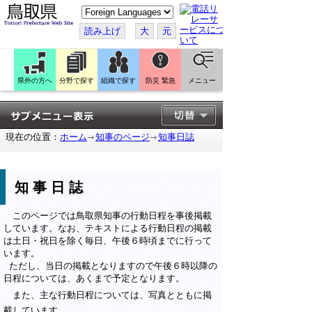
こ
の
ペ
読み上げ
大
元
ー
ジ
を
翻
訳
県外の方へ
分野で探す
組織で探す
防災 緊急
メニュー
す
る
現在の位置：
ホーム
知事のページ
知事日誌
知事日誌
このページでは鳥取県知事の行動日程を事後掲載
しています。なお、テキストによる行動日程の掲載
は土日・祝日を除く毎日、午後６時頃までに行って
います。
ただし、当日の掲載となりますので午後６時以降の
日程については、あくまで予定となります。
また、主な行動日程については、写真とともに掲
載しています。