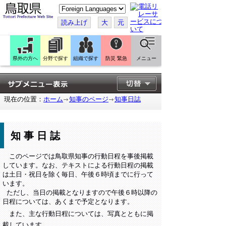
こ
の
ペ
読み上げ
大
元
ー
ジ
を
翻
訳
県外の方へ
分野で探す
組織で探す
防災 緊急
メニュー
す
る
現在の位置：
ホーム
知事のページ
知事日誌
知事日誌
このページでは鳥取県知事の行動日程を事後掲載
しています。なお、テキストによる行動日程の掲載
は土日・祝日を除く毎日、午後６時頃までに行って
います。
ただし、当日の掲載となりますので午後６時以降の
日程については、あくまで予定となります。
また、主な行動日程については、写真とともに掲
載しています。