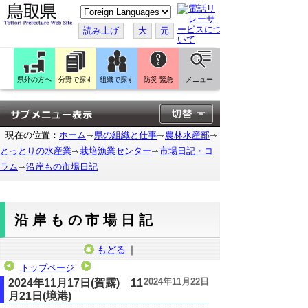
こ
の
ペ
読み上げ
大
元
ー
ジ
を
翻
訳
県外の方へ
分野で探す
組織で探す
防災 緊急
メニュー
す
る
現在の位置：
ホーム
県の組織と仕事
農林水産部
とっとりの水産業
栽培漁業センター
市場日記・コ
ラム
沿岸もの市場日記
沿岸もの市場日記
もどる
｜
トップページ
2024年11月22日
2024年11月17日(賀露) 11
月21日(境港)