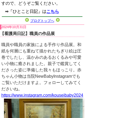
すので、どうぞご覧ください。
➡「ひとこと日記」は
こちら
ブログトップへ
2024年10月31日
【看護局日記】職員の作品展
職員や職員の家族による手作り作品展。和
紙を何層にも重ねて描かれたちぎり絵は圧
巻でしたし、温かみのあるおくるみや可愛
い小物に癒されました。親子で鑑賞してく
ださった姿に準備した我々もほっこり。赤
ちゃん小物は当院NewBabyInstagramでも
ご覧いただけますよ。フォローしてみてく
ださいね。
https://www.instagram.com/kouseibaby2024