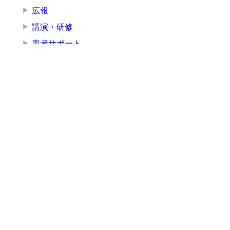
広報
講演・研修
患者サポート
アクセス
施設案内
組織
院長挨拶
医療局
看護局
医療技術局
事務局
その他の部署
その他