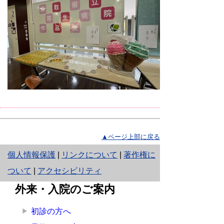
▲ページ上部に戻る
と
個人情報保護
|
リンクについて
|
著作権に
り
ついて
|
アクセシビリティ
ネ
外来・入院のご案内
ッ
初診の方へ
ト