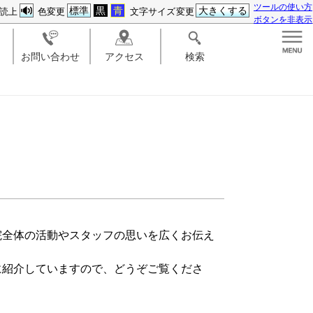
ツールの使い方
標準
黒
青
大きくする
読上
色変更
文字サイズ変更
ボタンを非表示
お問い合わせ
アクセス
検索
院全体の活動やスタッフの思いを広くお伝え
に紹介していますので、どうぞご覧くださ