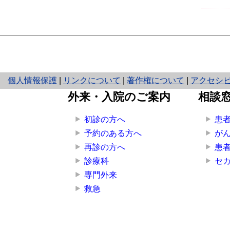
と
個人情報保護
|
リンクについて
|
著作権について
|
アクセシ
り
外来・入院のご案内
相談
ネ
ッ
初診の方へ
患
ト
予約のある方へ
が
へ
再診の方へ
患
の
診療科
セ
専門外来
救急