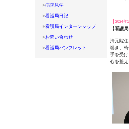
病院見学
看護局日記
2024年
看護局インターンシップ
【看護局
お問い合わせ
清元院住
看護局パンフレット
響き、椅
手を受け
心を整え