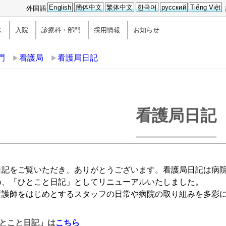
English
簡体中文
繁体中文
한국어
русский
Tiếng Việt
外国語
来
入院
診療科・部門
採用情報
お知らせ
門
看護局
看護局日記
看護局日記
日記をご覧いただき、ありがとうございます。看護局日記は病
め、「ひとこと日記」としてリニューアルいたしました。
看護師をはじめとするスタッフの日常や病院の取り組みを多彩
ひとこと日記」は
こちら