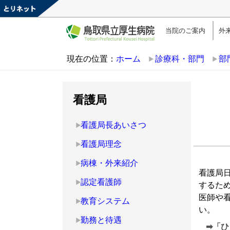
当院のご案内
外
現在の位置：
ホーム
診療科・部門
部
看護局
看護局長あいさつ
看護局理念
病棟・外来紹介
看護局
認定看護師
するた
医師や
教育システム
い。
勤務と待遇
➡「