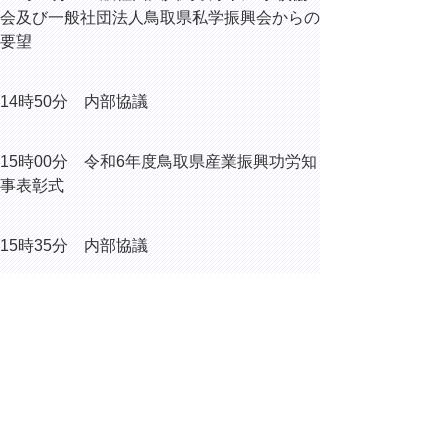
会及び一般社団法人鳥取県私学振興会からの
要望
14時50分 内部協議
15時00分 令和6年度鳥取県産業振興功労知
事表彰式
15時35分 内部協議
15時45分 今村武 陸上自衛隊第13旅団
長 ほか来訪
16時00分 三笠宮崇仁親王妃百合子殿下ご
薨去に伴う記帳