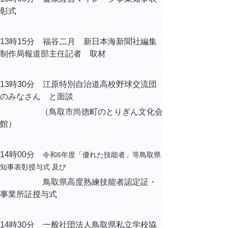
彰式
13時15分 福谷二月 新日本海新聞社編集
制作局報道部主任記者 取材
13時30分 江原特別自治道高校野球交流団
のみなさん と面談
（鳥取市尚徳町のとりぎん文化会
館）
14時00分
令和6年度「優れた技能者」等鳥取県
知事表彰授与式 及び
鳥取県高度熟練技能者認定証・
事業所証授与式
14時30分 一般社団法人鳥取県私立学校協