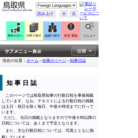
こ
の
ペ
読み上げ
大
元
ー
ジ
を
翻
訳
県外の方へ
分野で探す
組織で探す
防災 緊急
メニュー
す
る
現在の位置：
ホーム
知事のページ
知事日誌
知事日誌
このページでは鳥取県知事の行動日程を事後掲載
しています。なお、テキストによる行動日程の掲載
は土日・祝日を除く毎日、午後６時頃までに行って
います。
ただし、当日の掲載となりますので午後６時以降の
日程については、あくまで予定となります。
また、主な行動日程については、写真とともに掲
載しています。