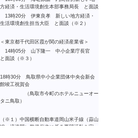
方経済・生活環境創生本部事務局長 と面談
13時20分 伊東良孝
新しい地方経済・
生活環境創生担当大臣
と面談（※２）
＜東京都千代田区霞が関の経済産業省＞
14時05分 山下隆一 中小企業庁長官
と面談（※３）
18時30分 鳥取県中小企業団体中央会新会
館竣工祝賀会
（鳥取市今町のホテルニューオー
タニ鳥取）
（※１）
中国横断自動車道岡山米子線（蒜山
IC～境港間）整備促進に係る要望活動を実
施。