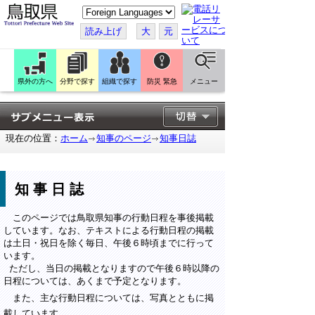
こ
の
ペ
読み上げ
大
元
ー
ジ
を
翻
訳
県外の方へ
分野で探す
組織で探す
防災 緊急
メニュー
す
る
現在の位置：
ホーム
知事のページ
知事日誌
知事日誌
このページでは鳥取県知事の行動日程を事後掲載
しています。なお、テキストによる行動日程の掲載
は土日・祝日を除く毎日、午後６時頃までに行って
います。
ただし、当日の掲載となりますので午後６時以降の
日程については、あくまで予定となります。
また、主な行動日程については、写真とともに掲
載しています。