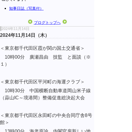
知事日誌（写真付）
ブログトップへ
2024年11月14日
2024年11月14日（木）
＜東京都千代田区霞が関の国土交通省＞
10時00分 廣瀬昌由 技監 と面談（※
１）
＜東京都千代田区平河町の海運クラブ＞
10時30分 中国横断自動車道岡山米子線
（蒜山IC～境港間）整備促進総決起大会
＜東京都千代田区永田町の中央合同庁舎8号
館＞
13時00分 海老原諭 内閣官房新しい地