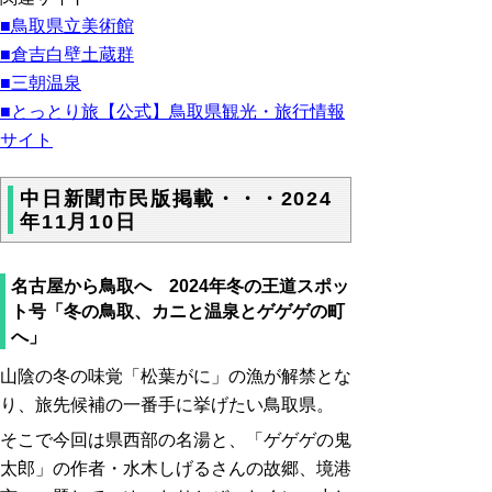
■鳥取県立美術館
■倉吉白壁土蔵群
■三朝温泉
■とっとり旅【公式】鳥取県観光・旅行情報
サイト
中日新聞市民版掲載・・・2024
年11月10日
名古屋から鳥取へ 2024年冬の王道スポッ
ト号「
冬の鳥取、カニと温泉とゲゲゲの町
へ」
山陰の冬の味覚「松葉がに」の漁が解禁とな
り、旅先候補の一番手に挙げたい鳥取県。
そこで今回は県西部の名湯と、「ゲゲゲの鬼
太郎」の作者・水木しげるさんの故郷、境港