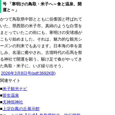
号 「寒明けの鳥取・米子へ～食と温泉、開
運と～」
かつて鳥取県中部とともに伯耆国と呼ばれて
いた、県西部の米子市。真綿のような白雪を
まとっていたこの街にも、寒明けの安堵感が
こもり始めました。それは、魅力的な観光シ
ーズンの到来でもあります。日本海の幸を楽
しみ、名湯に癒やされ、古墳時代の石馬を祭
る神社で開運を願う。駆け足で春がやってき
た鳥取・米子に、いざ繰り出そう。
2026年3月8日号(pdf:3692KB)
関連サイト
■
米子観光ナビ
■
皆生温泉
■
天神垣神社
■
上淀白鳳の丘展示館