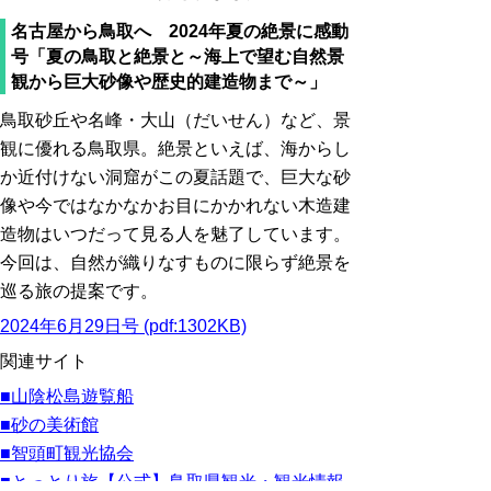
名古屋から鳥取へ 2024年夏の絶景に感動
号「夏の鳥取と絶景と～海上で望む自然景
観から巨大砂像や歴史的建造物まで～」
鳥取砂丘や名峰・大山（だいせん）など、景
観に優れる鳥取県。絶景といえば、海からし
か近付けない洞窟がこの夏話題で、巨大な砂
像や今ではなかなかお目にかかれない木造建
造物はいつだって見る人を魅了しています。
今回は、自然が織りなすものに限らず絶景を
巡る旅の提案です。
2024年6月29日号 (pdf:1302KB)
関連サイト
■山陰松島遊覧船
■砂の美術館
■智頭町観光協会
■とっとり旅【公式】鳥取県観光・観光情報