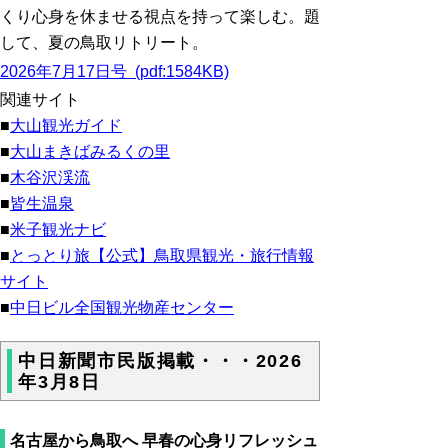
くり心身を休ませる視点を持って楽しむ。題
して、夏の鳥取リトリート。
2026年7月17日号 (pdf:1584KB)
関連サイト
■
大山観光ガイド
■
大山まきばみるくの里
■
木谷沢渓流
■
皆生温泉
■
米子観光ナビ
■
とっとり旅【公式】鳥取県観光・旅行情報
サイト
■
中日ビル全国観光物産センター
中日新聞市民版掲載・・・2026
年3月8日
名古屋から鳥取へ 早春の心身リフレッシュ