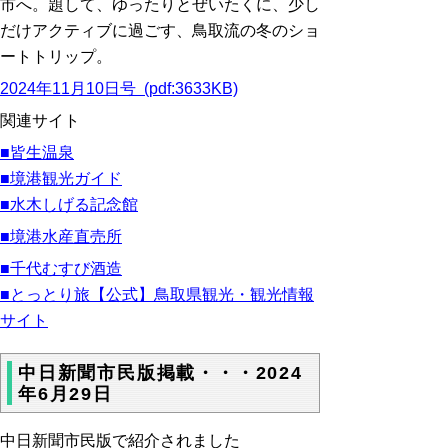
市へ。題して、ゆったりとぜいたくに、少し
だけアクティブに過ごす、鳥取流の冬のショ
ートトリップ。
2024年11月10日号 (pdf:3633KB)
関連サイト
■
皆生温泉
■
境港
観光ガイド
■
水木しげる記念館
■
境港水産直売所
■
千代むすび酒造
■とっとり旅【公式】鳥取県観光・観光情報
サイト
中日新聞市民版掲載・・・2024
年6月29日
中日新聞市民版で紹介されました