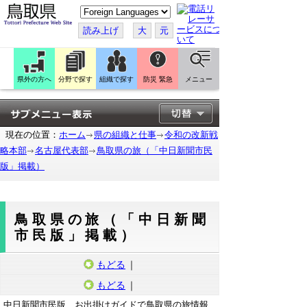
こ
の
ペ
読み上げ
大
元
ー
ジ
を
翻
訳
県外の方へ
分野で探す
組織で探す
防災 緊急
メニュー
す
る
現在の位置：
ホーム
県の組織と仕事
令和の改新戦
略本部
名古屋代表部
鳥取県の旅（「中日新聞市民
版」掲載）
鳥取県の旅（「中日新聞
市民版」掲載）
もどる
｜
もどる
｜
中日新聞市民版、お出掛けガイドで鳥取県の旅情報