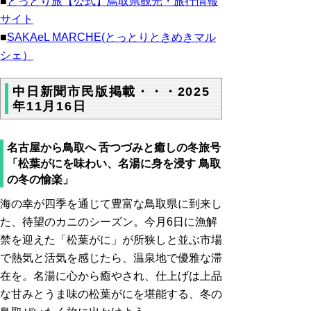
■
とっとり旅【公式】鳥取県観光・旅行情報
サイト
■
SAKAeL MARCHE(とっとりときめきマル
シェ）
中日新聞市民版掲載・・・2025
年11月16日
名古屋から鳥取へ 舌つづみと癒しの冬旅号
「松葉がにを味わい、名湯に身を浸す 鳥取
の冬の愉楽」
海の幸が四季を通じて豊富な鳥取県に到来し
た、待望のカニのシーズン。今月6日に漁解
禁を迎えた「松葉がに」が所狭しと並ぶ市場
で熱気と活気を感じたら、温泉地で優雅な滞
在を。名湯に心から癒やされ、仕上げは上品
な甘みとうま味の松葉がにを堪能する、冬の