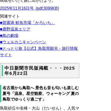
鳥取ぜいたく旅に出かけよう。
2025年11月16日号 (pdf:3099KB)
関連サイト
■
賀露港 鮮魚市場「
かろいち
」
■
鹿野温泉エリア
■
鳥の劇場
■
ウェルカニキャンペーン
■とっとり旅【公式】鳥取県観光・旅行情報
サイト
中日新聞市民版掲載・・・2025
年6月22日
名古屋から鳥取へ 景色も音も匂いも楽しむ
夏号「温泉、星空観察、ウォーキング 夏の
鳥取でゆっくり過ごす」
鳥取砂丘や名峰・大山（だいせん）、人気マ