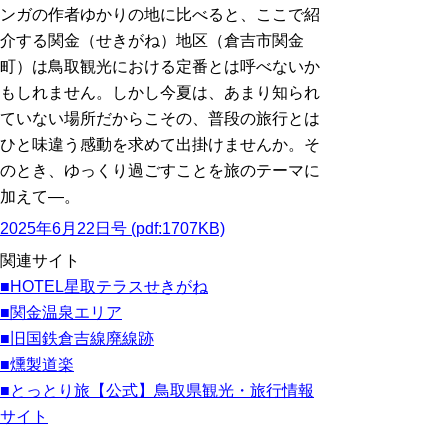
ンガの作者ゆかりの地に比べると、ここで紹
介する関金（せきがね）地区（倉吉市関金
町）は鳥取観光における定番とは呼べないか
もしれません。しかし今夏は、あまり知られ
ていない場所だからこその、普段の旅行とは
ひと味違う感動を求めて出掛けませんか。そ
のとき、ゆっくり過ごすことを旅のテーマに
加えて―。
2025年6月22日号 (pdf:1707KB)
関連サイト
■HOTEL星取テラスせきがね
■関金温泉エリア
■旧国鉄倉吉線廃線跡
■燻製道楽
■とっとり旅【公式】鳥取県観光・旅行情報
サイト