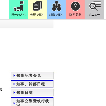
県外の方へ
分野で探す
組織で探す
防災 緊急
メニュー
知事記者会見
知事、幹部日程
ま
知事日誌
知事交際費執行状
況