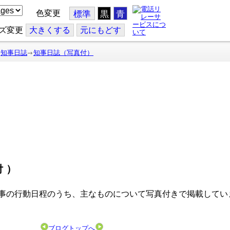
色変更
標準
黒
青
ズ変更
大
きくする
元
にもどす
知事日誌
知事日誌（写真付）
付）
事の行動日程のうち、主なものについて写真付きで掲載してい
ブログトップへ