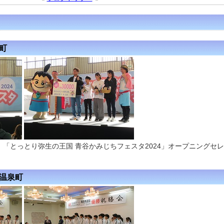
谷町
「とっとり弥生の王国 青谷かみじちフェスタ2024」オープニングセ
広温泉町