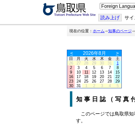
こ
の
ペ
ー
読み上げ
サイ
ジ
を
翻
現在の位置：
ホーム
知事のページ
訳
す
る
<
2026年8月
>
日
月
火
水
木
金
土
26
27
28
29
30
31
1
2
3
4
5
6
7
8
9
10
11
12
13
14
15
16
17
18
19
20
21
22
23
24
25
26
27
28
29
30
31
1
2
3
4
5
知事日誌（写真
このページでは鳥取県知
す。