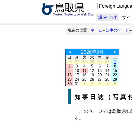
こ
の
ペ
ー
読み上げ
サイ
ジ
を
翻
現在の位置：
ホーム
知事のページ
訳
す
る
<
2026年8月
>
日
月
火
水
木
金
土
26
27
28
29
30
31
1
2
3
4
5
6
7
8
9
10
11
12
13
14
15
16
17
18
19
20
21
22
23
24
25
26
27
28
29
30
31
1
2
3
4
5
知事日誌（写真
このページでは鳥取県知
す。