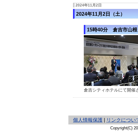
2024年11月2日
2024年11月2日（土）
15時40分 倉吉市山根
倉吉シティホテルにて開催
と
個人情報保護
|
リンクについ
り
Copyright(C) 
ネ
ッ