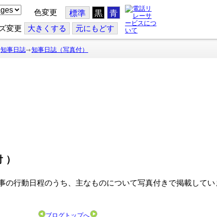
色変更
標準
黒
青
ズ変更
大
きくする
元
にもどす
知事日誌
知事日誌（写真付）
付）
事の行動日程のうち、主なものについて写真付きで掲載してい
ブログトップへ