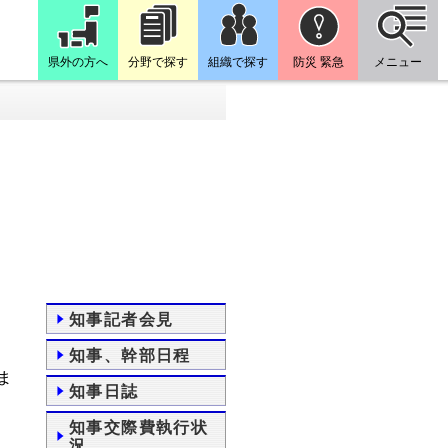
県外の方へ
分野で探す
組織で探す
防災 緊急
メニュー
知事記者会見
知事、幹部日程
ま
知事日誌
知事交際費執行状
況