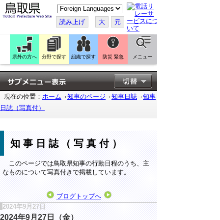
こ
の
ペ
読み上げ
大
元
ー
ジ
を
翻
訳
県外の方へ
分野で探す
組織で探す
防災 緊急
メニュー
す
る
現在の位置：
ホーム
知事のページ
知事日誌
知事
日誌（写真付）
知事日誌（写真付）
このページでは鳥取県知事の行動日程のうち、主
なものについて写真付きで掲載しています。
ブログトップへ
2024年9月27日
2024年9月27日（金）