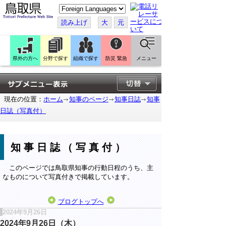
こ
の
ペ
読み上げ
大
元
ー
ジ
を
翻
訳
県外の方へ
分野で探す
組織で探す
防災 緊急
メニュー
す
る
現在の位置：
ホーム
知事のページ
知事日誌
知事
日誌（写真付）
知事日誌（写真付）
このページでは鳥取県知事の行動日程のうち、主
なものについて写真付きで掲載しています。
ブログトップへ
2024年9月26日
2024年9月26日（木）