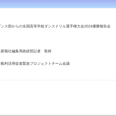
ダンス部からの
全国高等学校ダンスドリル選手権大会
2024
優勝報告会
中央新報社編集局政経部記者 取材
貨客船利活用促進緊急プロジェクトチーム会議