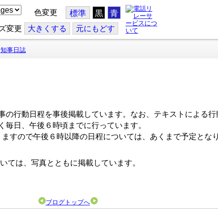
色変更
標準
黒
青
ズ変更
大
きくする
元
にもどす
知事日誌
事の行動日程を事後掲載しています。なお、テキストによる行
く毎日、午後６時頃までに行っています。
ますので午後６時以降の日程については、あくまで予定とな
いては、写真とともに掲載しています。
ブログトップへ