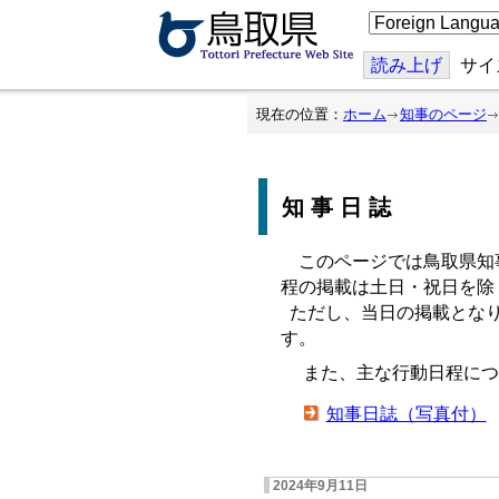
こ
の
ペ
ー
読み上げ
サイ
ジ
を
翻
現在の位置：
ホーム
知事のページ
訳
す
る
知事日誌
このページでは鳥取県知
程の掲載は土日・祝日を除
ただし、当日の掲載となり
す。
また、主な行動日程につ
知事日誌（写真付）
2024年9月11日