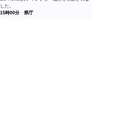
した。
15時00分 県庁
鳥取県カス
タマーハラ
スメント防
止対策プロ
ジェクトチ
ーム第1回会
議に出席し
ました。
▲ページ上部に戻る
と
個人情報保護
|
リンクについて
|
著作権に
り
ついて
|
アクセシビリティ
ネ
Copyright(C) 2006～ 鳥取県(Tottori Prefectural
Government) All Rights Reserved. 法人番号
ッ
7000020310000