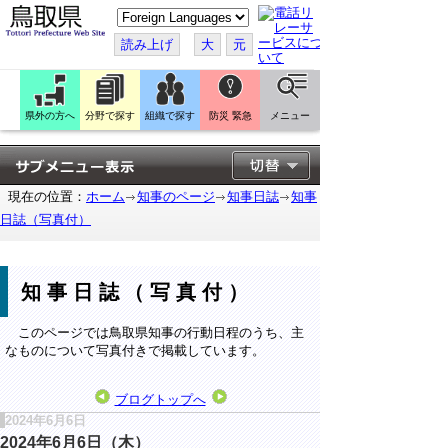
こ
の
ペ
読み上げ
大
元
ー
ジ
を
翻
訳
県外の方へ
分野で探す
組織で探す
防災 緊急
メニュー
す
る
現在の位置：
ホーム
知事のページ
知事日誌
知事
日誌（写真付）
知事日誌（写真付）
このページでは鳥取県知事の行動日程のうち、主
なものについて写真付きで掲載しています。
ブログトップへ
2024年6月6日
2024年6月6日（木）