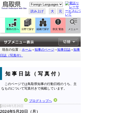
こ
の
ペ
読み上げ
大
元
ー
ジ
を
翻
訳
県外の方へ
分野で探す
組織で探す
防災 緊急
メニュー
す
る
現在の位置：
ホーム
知事のページ
知事日誌
知事
日誌（写真付）
知事日誌（写真付）
このページでは鳥取県知事の行動日程のうち、主
なものについて写真付きで掲載しています。
ブログトップへ
2024年5月20日
2024年5月20日（月）