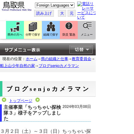
こ
の
ペ
読み上げ
大
元
ー
ジ
を
翻
訳
県外の方へ
分野で探す
組織で探す
防災 緊急
メニュー
す
る
現在の位置：
ホーム
県の組織と仕事
教育委員会
船上山少年自然の家
ブログsenjoカメラマン
ブログsenjoカメラマン
トップページ
2024年03月08日
主催事業「ちっちゃい探検
隊３」様子をアップしまし
た
３月２日（土）～３日（日）ちっちゃい探