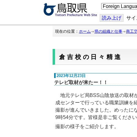
こ
の
ペ
ー
読み上げ
サイ
ジ
を
翻
現在の位置：
ホーム
県の組織と仕事
商工
訳
す
る
倉吉校の日々精進
2023年12月23日
テレビ取材が来たー！！
地元テレビ局BSS山陰放送の取材が
成センターで行っている職業訓練を
撮影が進んでいきました。めったにな
9時54分です。皆様是非ご覧くださ
撮影の様子をご紹介します。