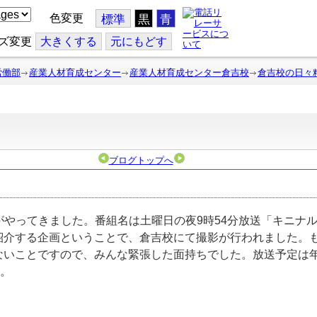
色変更
標準
黒
青
ズ変更
大
きくする
元
にもどす
労働部
産業人材育成センター
産業人材育成センター倉吉校
倉吉校の日々
ブログトップへ
やってきました。番組名は土曜日の夜9時54分放送「キニナ
紹介する企画ということで、倉吉校にて撮影が行われました。
いことですので、みんな緊張した面持ちでした。放送予定は年明
い。