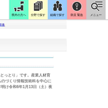
県外の方へ
分野で探す
組織で探す
防災 緊急
メニュー
精進
ルとっとり」です。産業人材育
ものづくり情報技術科を中心に
け令和6年1月13日（土）夜