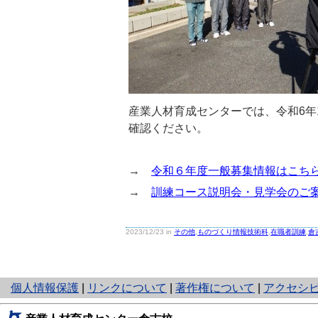
産業人材育成センターでは、令和6年
確認ください。
→
令和６年度一般募集情報はこち
→
訓練コース説明会・見学会のご
2023/12/23 in
その他
,
ものづくり情報技術科
,
在職者訓練
,
倉
と
個人情報保護
|
リンクについて
|
著作権について
|
アクセシ
り
ネ