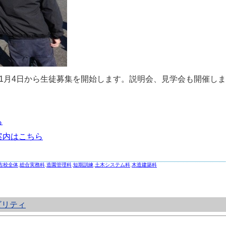
1月4日から生徒募集を開始します。説明会、見学会も開催し
ら
案内はこちら
吉校全体
,
総合実務科
,
造園管理科
,
短期訓練
,
土木システム科
,
木造建築科
ビリティ