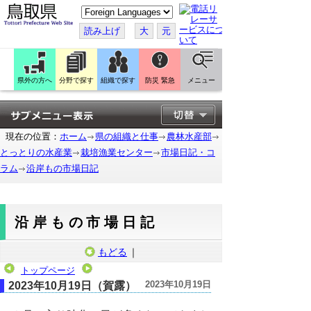
こ
の
ペ
読み上げ
大
元
ー
ジ
を
翻
訳
県外の方へ
分野で探す
組織で探す
防災 緊急
メニュー
す
る
現在の位置：
ホーム
県の組織と仕事
農林水産部
とっとりの水産業
栽培漁業センター
市場日記・コ
ラム
沿岸もの市場日記
沿岸もの市場日記
もどる
｜
トップページ
2023年10月19日
2023年10月19日（賀露）