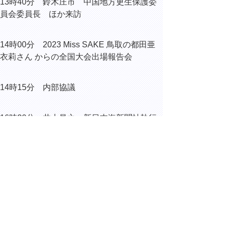
13時40分
鈴木庄市 中国地方更生保護委
員会委員長 ほか来訪
14時00分 2023 Miss SAKE 鳥取の都田亜
衣莉さん からの全国大会出場報告会
14時15分 内部協議
16時20分 井上昌之 新日本海新聞社執行
役員編集制作局長 来訪
16時45分 内部協議
▲ページ上部に戻る
と
個人情報保護
|
リンクについて
|
著作権に
り
ついて
|
アクセシビリティ