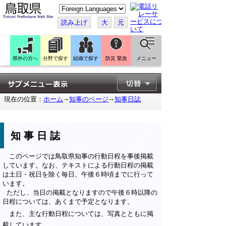
こ
の
ペ
読み上げ
大
元
ー
ジ
を
翻
訳
県外の方へ
分野で探す
組織で探す
防災 緊急
メニュー
す
る
現在の位置：
ホーム
知事のページ
知事日誌
知事日誌
このページでは鳥取県知事の行動日程を事後掲載
しています。なお、テキストによる行動日程の掲載
は土日・祝日を除く毎日、午後６時頃までに行って
います。
ただし、当日の掲載となりますので午後６時以降の
日程については、あくまで予定となります。
また、主な行動日程については、写真とともに掲
載しています。