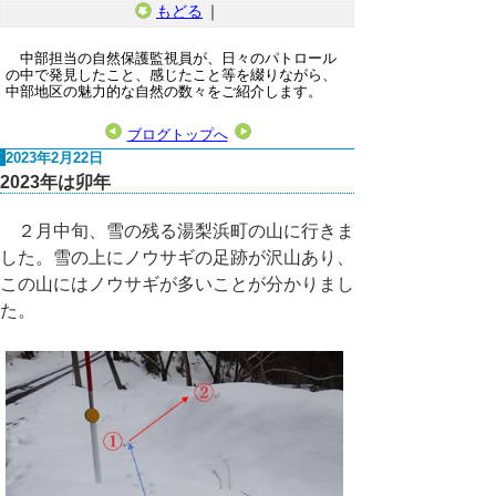
もどる
｜
中部担当の自然保護監視員が、日々のパトロール
の中で発見したこと、感じたこと等を綴りながら、
中部地区の魅力的な自然の数々をご紹介します。
ブログトップへ
2023年2月22日
2023年は卯年
２月中旬、雪の残る湯梨浜町の山に行きま
した。雪の上にノウサギの足跡が沢山あり、
この山にはノウサギが多いことが分かりまし
た。