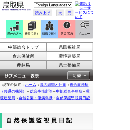
こ
の
ペ
読み上げ
大
元
ー
ジ
を
翻
訳
県外の方へ
分野で探す
組織で探す
防災 緊急
メニュー
す
る
中部総合トップ
県民福祉局
倉吉保健所
環境建築局
農林局
県土整備局
現在の位置：
ホーム
県の組織と仕事
総合事務所
（共通の機関）
総合事務所等
中部総合事務所
環
境建築局
自然公園・傷病鳥獣
自然保護監視員日記
自然保護監視員日記