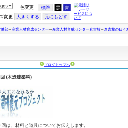
色変更
標準
黒
青
ズ変更
大
きくする
元
にもどす
労働部
産業人材育成センター
産業人材育成センター倉吉校
倉吉校の日々
ブログトップへ
 (木造建築科)
回は、材料と道具についてお伝えします。