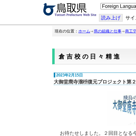
こ
の
ペ
ー
読み上げ
サイ
ジ
を
翻
現在の位置：
ホーム
県の組織と仕事
商工
訳
す
る
倉吉校の日々精進
2023年2月15日
大御堂廃寺溜枡復元プロジェクト第２回
お待たせしました。２回目となる今