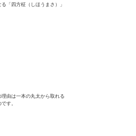
なる「四方柾（しほうまさ）」
の理由は一本の丸太から取れる
のです。