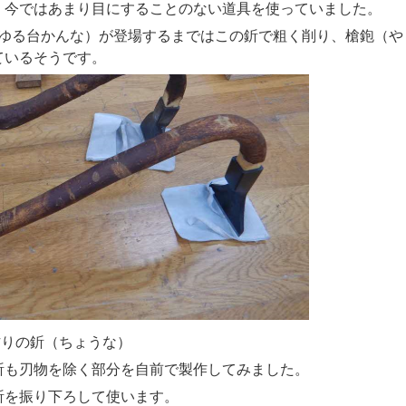
、今ではあまり目にすることのない道具を使っていました。
ゆる台かんな）が登場するまではこの釿で粗く削り、槍鉋（や
ているそうです。
ょうな）
釿も刃物を除く部分を自前で製作してみました。
を振り下ろして使います。