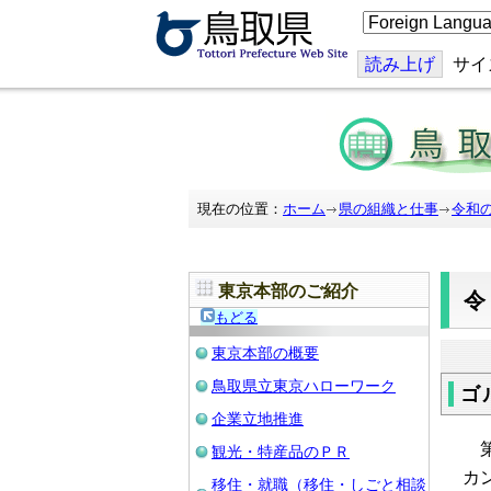
こ
の
ペ
ー
読み上げ
サイ
ジ
を
翻
訳
す
る
現在の位置：
ホーム
県の組織と仕事
令和
東京本部のご紹介
もどる
東京本部の概要
鳥取県立東京ハローワーク
ゴ
企業立地推進
第
観光・特産品のＰＲ
カ
移住・就職（移住・しごと相談