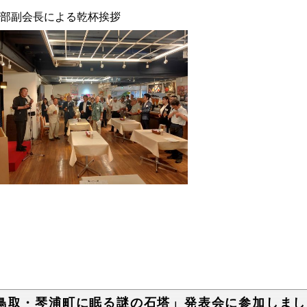
勝部副会長による乾杯挨拶
鳥取・琴浦町に眠る謎の石塔」発表会に参加しまし