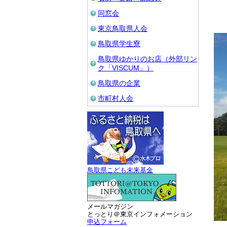
東
同窓会
東京鳥取県人会
鳥取県学生寮
鳥取県ゆかりのお店（外部リン
ク「VISCUM」）
鳥取県の企業
市町村人会
鳥取県こども未来基金
メールマガジン
とっとり＠東京インフォメーション
申込フォーム