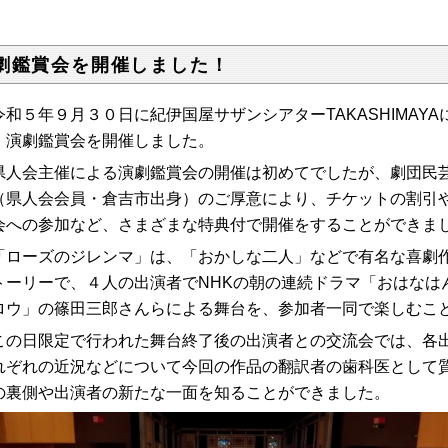
劇鑑賞会を開催しました！
和５年９月３０日に紀伊国屋サザンシアターTAKASHIMAY
」演劇鑑賞会を開催しました。
人会主催による演劇鑑賞会の開催は初めてでしたが、劇団民芸
（県人会会員・倉吉市出身）のご厚意により、チケットの割引
会への参加など、さまざまな特典付で開催をすることができま
ローズのジレンマ」は、「おかしな二人」などで有名な喜劇作
トーリーで、４人の出演者でNHKの朝の連続ドラマ「おはなは
ロウ」の篠田三郎さんらによる舞台を、参加者一同で楽しむこ
の日限定で行われた舞台終了後の出演者との交流会では、各出
れぞれの近況などについて今回の作品の翻訳者の歯科医として
の裏側や出演者の新たな一面を知ることができました。