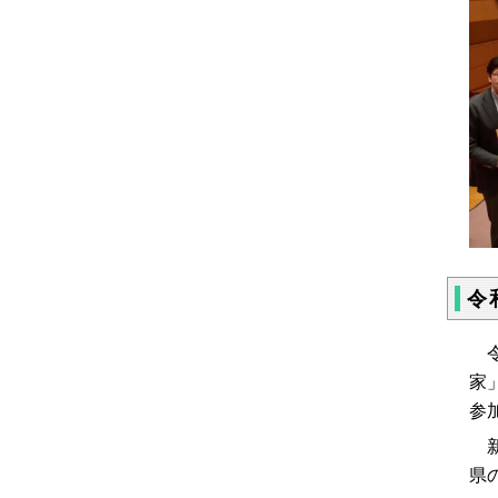
令
令
家
参
新
県