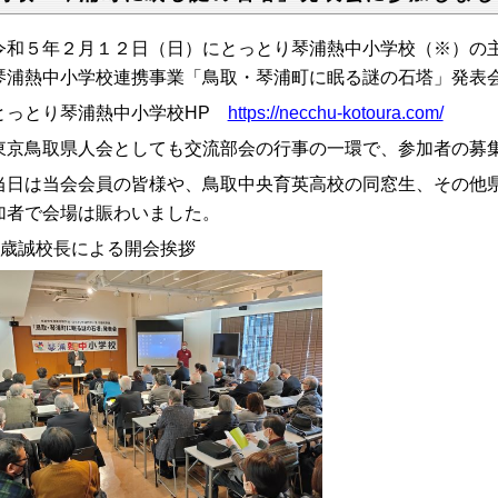
和５年２月１２日（日）にとっとり琴浦熱中小学校（※）の主
琴浦熱中小学校連携事業「鳥取・琴浦町に眠る謎の石塔」発表
とっとり琴浦熱中小学校HP
https://necchu-kotoura.com/
京鳥取県人会としても交流部会の行事の一環で、参加者の募
日は当会会員の皆様や、鳥取中央育英高校の同窓生、その他県
加者で会場は賑わいました。
竹歳誠校長による開会挨拶