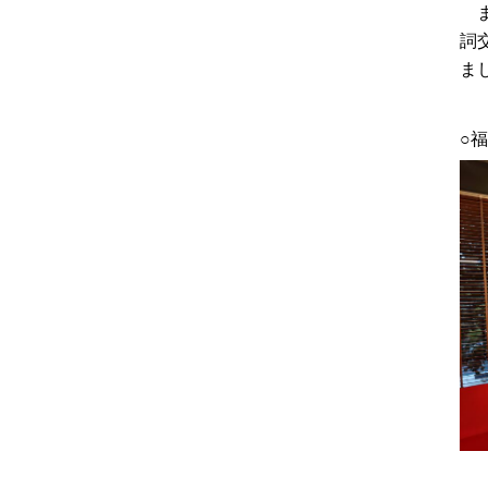
ま
詞
ま
○