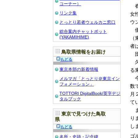
コーナー）
春
リンク集
女
ウ
とっとり若者ウェルカニ窓口
優
総合案内チャットボット
(YAKAMIHIME)
（
者
鳥取県情報をお届け
団
もどる
久
東京本部の新着情報
る東
今
メルマガ「とっとり＠東京イン
フォメーション」
数
TOTTORI DigitalBook/英字デジ
月
タルブック
て
ま
東京で見つけた鳥取
り
県
し
もどる
ゴ
名所・史跡・記念碑