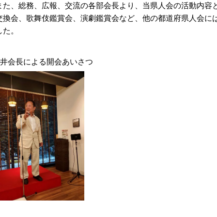
た、総務、広報、交流の各部会長より、当県人会の活動内容と
交換会、歌舞伎鑑賞会、演劇鑑賞会など、他の都道府県人会に
した。
福井会長による開会あいさつ