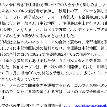
の大会に続き“行動制限が無い中での大会を快く楽しみましょ
性４名）のゴルフ愛好者が参加し、秋晴れの下、プレーを楽し
ンドし、プレー終了後のパーティー（表彰式）も全員参加にて
勝は市川祐一郎さん（中部地区）、準優勝は中山伸行さん（
東部地区）となりました。新ぺリア方式（ハンディキャップの
はいずれも実力者が占める結果となりました。
体戦は上位５人のネットスコアの合計で競われ、東部地区が見事
しぶりに中部地区以外の勝利となり、準優勝は中部地区、第３
部の合計スコアは382.2で準優勝382.4と0.2の僅差でした。
回新たな参加者もありましたが、５２回秋大会と同数参加、５
でした。因伯オープンは、春・秋の年２回開催しており、明年
２８日（月）湘南CCでの開催を予定しています。多くのゴル
いきたいと考えています。
た、メールにて開催案内を通知するため、ゴルフ会名簿へのメ
ますので、新たに参加希望される方は、以下のゴルフ会幹事へ
ます。
ルフ会代表中部地区担当：市川祐一郎
yuichiro.ichikawa@gmail