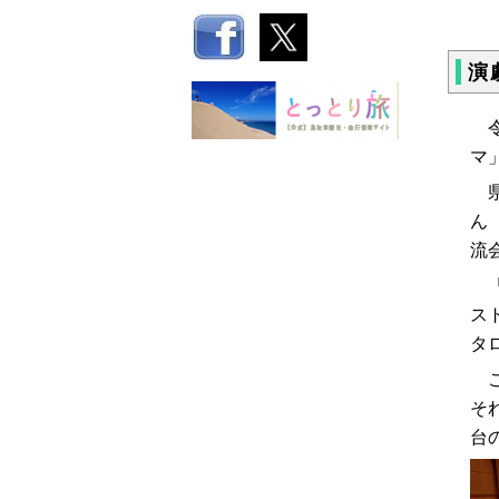
演
令
マ
県
ん
流
「
ス
タ
こ
そ
台