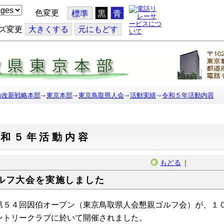
色変更
標準
黒
青
ズ変更
大
きくする
元
にもどす
の改新戦略本部
東京本部
東京鳥取県人会
活動実績
令和５年活動内容
令和５年活動内容
もどる
｜
ルフ大会を実施しました
５４回
因伯オープン（東京鳥取県人会懇親ゴルフ会）が、１
ントリークラブに於いて開催されました。