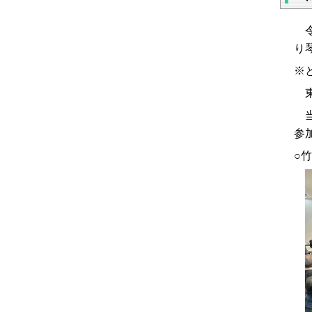
令
り
※
東
当
参
○