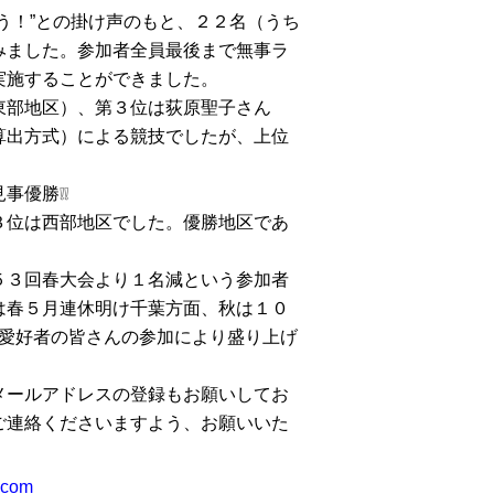
う！”との掛け声のもと、２２名（うち
みました。参加者全員最後まで無事ラ
実施することができました。
東部地区）、第３位は荻原聖子さん
算出方式）による競技でしたが、上位
優勝❕❕
位は西部地区でした。優勝地区であ
３回春大会より１名減という参加者
は春５月連休明け千葉方面、秋は１０
フ愛好者の皆さんの参加により盛り上げ
ールアドレスの登録もお願いしてお
ご連絡くださいますよう、お願いいた
.com