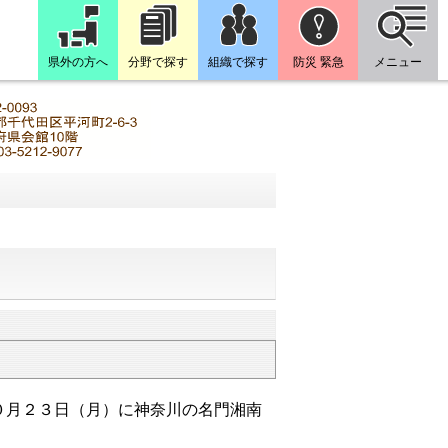
県外の方へ
分野で探す
組織で探す
防災 緊急
メニュー
０月２３日（月）に
神奈川の名門湘南