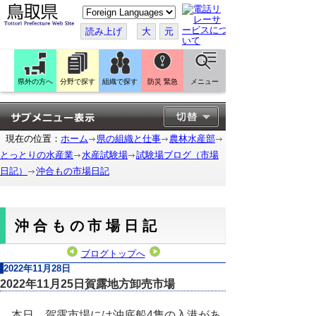
こ
の
ペ
読み上げ
大
元
ー
ジ
を
翻
訳
県外の方へ
分野で探す
組織で探す
防災 緊急
メニュー
す
る
現在の位置：
ホーム
県の組織と仕事
農林水産部
とっとりの水産業
水産試験場
試験場ブログ（市場
日記）
沖合もの市場日記
沖合もの市場日記
ブログトップへ
2022年11月28日
2022年11月25日賀露地方卸売市場
本日、賀露市場には沖底船4隻の入港があ